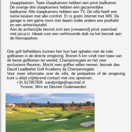
slaapplaatsen. Twee slaapkamers hebben een privé badkamer.
De overige drie slaapkamers hebben een gezamenlijke
badkamer. Alle slaapkamers hebben een TV. De villa heeft een
ruime keuken met alle comfort. Er is gratis internet met Wifi. De
garage is een game room met daarin onder andere een pooltafel
en een airhockeytafel.
Aan de achterzijde bevind zich een (verwarmd) privé zwembad
met jacuzzi. Ideaal voor een verfrissende duik na het bezoek aan
de themaparken.
Ook golf liefhebbers kunnen hier hun hart ophalen met de vele
golfbanen in de directe omgeving. Binnen 5 km vindt men twee van
de beste golfbanen ter wereld, Championsgate en het zeer
exclusieve Reunion. Mocht men golfles willen nemen, bezoek dan
David Leadbetter Golf Academy bij Championsgate.
Voor meer informatie over de villa, de pretparken of de omgeving
kunt u altijd vrijblijvend contact met ons opnemen.
+31 617957605
sandyridge@upcmail.nl
Yvonne, Wim en Désiree Oudenaarden