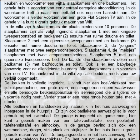
keuken en woonkamer een vijftal slaapkamers en drie badkamers. Het
gehele huis is voorzien van een centraal geregelde airconditioning. In de
woonkamer treft u naast een eettafel ook nog een bankstel aan. De
woonkamer is verder voorzien van een grote Flat Screen TV aan. In de
gehele villa kunt u gratis gebruik maken van Wifi.
In de villa zijn 5 slaapkamers die plaats bieden voor 10 personen. De
slaapkamers zijn als volgt ingericht: slaapkamer 1 met een kingsize
tweepersoonsbed en badkamer (2) ensuite met ruime douche en toilet.
Slaapkamer 2 met een queensize tweepersoonsbed en badkamer (3)
ensuite met ruime douche en toilet. Slaapkamer 3, de “jongens”
slaapkamer met twee eenpersoonsbedden. Slaapkamer 4, de “meisjes”
slaapkamer met twee eenpersoonsbedden. Slaapkamer 5 met een
queensize tweepersoons bed. De laatste drie slaapkamers delen een
badkamer (3) met bad/douche en toilet. Ook is er een babybedje
aanwezig voor de allerkleinste huurders. Alle slaapkamers zijn voorzien
van een TV. Bij aankomst in de villa zijn alle bedden reeds voor uw
verblijf opgemaakt.
De keuken is volledig ingericht. U vindt hier een koel/vrieskast met
ijsblokjesmachine, een grote oven, een magnetron en een vaatwasser
en alle benodigde keukenapparatuur en serviesgoed die u tijdens de
vakantie nodig heeft. Verder staat er een hoge ronde houten tafel met 4
stoelen.
Alle bedlinnen en handdoeken zijn natuurlijk in het huis aanwezig en
inbegrepen in de huurprijs. Er zijn ook badlakens aanwezigHet is voor
gebruik bij het zwembad. De garage is ingericht als game room, hier
kunt u gebruik maken van een tafelvoetbaltafel, een poolbiljart,
tafeltennistafel en airhockey. In de garage bevind zich ook een
wasmachine, droger, strijkplank en strijkijzer. In het huis kunt u gratis
gebruik maken van Wifi. De toegangscode is in het huis aanwezig. Ook
is er een telefoon beschikbaar. En `last but not least` is er een ruim